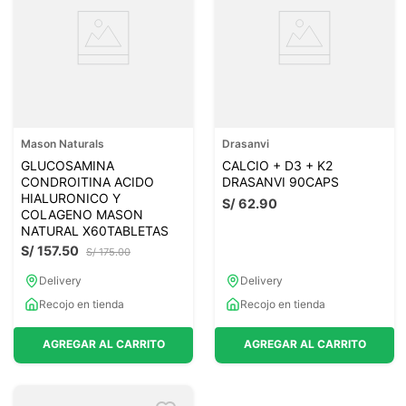
Mason Naturals
Drasanvi
GLUCOSAMINA
CALCIO + D3 + K2
CONDROITINA ACIDO
DRASANVI 90CAPS
HIALURONICO Y
S/
62
.
90
COLAGENO MASON
NATURAL X60TABLETAS
S/
157
.
50
S/
175
.
00
Delivery
Delivery
Recojo en tienda
Recojo en tienda
AGREGAR AL CARRITO
AGREGAR AL CARRITO