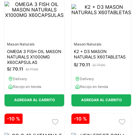
7
.
magnesio
8
.
stevia
9
.
ashwagandha
10
.
clorofila
Mason Naturals
Mason Naturals
OMEGA 3 FISH OIL MASON
K2 + D3 MASON
NATURALS X1000MG
NATURALS X60TABLETAS
X60CAPSULAS
S/
70
.
11
S/
77
.
90
S/
70
.
11
S/
77
.
90
Delivery
Delivery
Recojo en tienda
Recojo en tienda
AGREGAR AL CARRITO
AGREGAR AL CARRITO
-
10 %
-
10 %