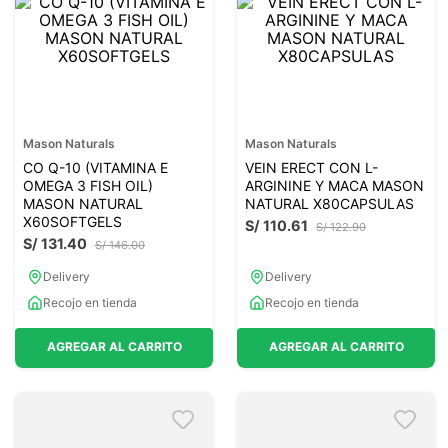
Mason Naturals
Mason Naturals
CO Q-10 (VITAMINA E
VEIN ERECT CON L-
OMEGA 3 FISH OIL)
ARGININE Y MACA MASON
MASON NATURAL
NATURAL X80CAPSULAS
X60SOFTGELS
S/
110
.
61
S/
122
.
90
S/
131
.
40
S/
146
.
00
Delivery
Delivery
Recojo en tienda
Recojo en tienda
AGREGAR AL CARRITO
AGREGAR AL CARRITO