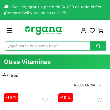
🚚✨ Delivery gratis a partir de S/ 230 en todo el Perú.
¡Compra fácil y recibe en casa! 💚
¿Qué estás buscando hoy?
TÉRMINOS MÁS BUSCADOS
Otras Vitaminas
1
.
omega 3
2
.
citrato magnesio
3
.
colageno
RELEVANCIA
4
.
kefir
-
10 %
-
10 %
5
.
glicinato magnesio
6
.
melena leon