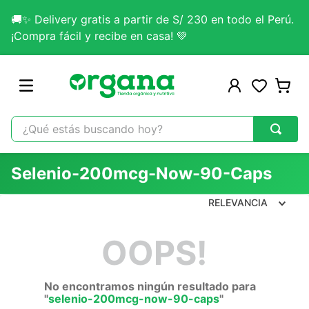
🚚✨ Delivery gratis a partir de S/ 230 en todo el Perú.
¡Compra fácil y recibe en casa! 💚
¿Qué estás buscando hoy?
TÉRMINOS MÁS BUSCADOS
Selenio-200mcg-Now-90-Caps
1
.
omega 3
RELEVANCIA
2
.
citrato magnesio
3
.
colageno
OOPS!
4
.
lab nutrition
5
.
kefir
No encontramos ningún resultado para
"
selenio-200mcg-now-90-caps
"
6
.
glicinato magnesio