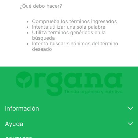
¿Qué debo hacer?
7
.
magnesio
8
.
melena leon
Comprueba los términos ingresados
Intenta utilizar una sola palabra
9
.
stevia
Utiliza términos genéricos en la
búsqueda
10
.
proteina
Intenta buscar sinónimos del término
deseado
Información
Ayuda