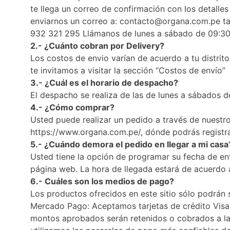
Ver todo
Ver todo
Sales
te llega un correo de confirmación con los detalle
Condimentos
enviarnos un correo a:
contacto@organa.com.pe
ta
932 321 295 Llámanos de lunes a sábado de 09:3
Monje
Salsas-Y-Aliños
2.- ¿Cuánto cobran por Delivery?
Otros
Los costos de envio varían de acuerdo a tu distri
Ver todo
te invitamos a visitar la sección “Costos de envío”
3.- ¿Cuál es el horario de despacho?
El despacho se realiza de las de lunes a sábados 
Mantequillas-Veganas
4.- ¿Cómo comprar?
urales
Otras Mantequillas
Usted puede realizar un pedido a través de nuestro 
Papillas y pure
https://www.organa.com.pe/
, dónde podrás registra
Ver todo
5.- ¿Cuándo demora el pedido en llegar a mi casa
Usted tiene la opción de programar su fecha de ent
página web. La hora de llegada estará de acuerdo 
Golosinas Saludables
6.- Cuáles son los medios de pago?
 Reposteria
Snack keto
Los productos ofrecidos en este sitio sólo podrán
s
Snack Salados
Mercado Pago: Aceptamos tarjetas de crédito Visa
Snack Dulces
montos aprobados serán retenidos o cobrados a la 
Ver todo