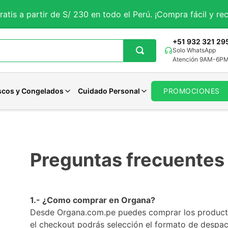
ratis a partir de S/ 230 en todo el Perú. ¡Compra fácil y rec
+51 932 321 29
Solo WhatsApp
Atención 9AM-6P
scos y Congelados
Cuidado Personal
PROMOCIONES
getales
iales
Aguaje
Magnesio
Avenas Organicas
Panes Veganos
Pastas Dentales
tes
rales
porales
Curcuma
Potasio
Avenas Sin gluten
Panes Keto
Jabones
Preguntas frecuentes
 y Sueño
ncionales
Solar
Maca Negra
Zinc
Avenas Funcionales
Otros Panes
Desodorantes
Maca Roja
Calcio
Ver todo
Ver todo
Cuidado Femenino
Moringa
Hierro
Ver todo
1.- ¿Como comprar en Organa?
Cardo Mariano
Selenio
Desde Organa.com.pe puedes comprar los producto
Otros
Otros
el checkout podrás selección el formato de despac