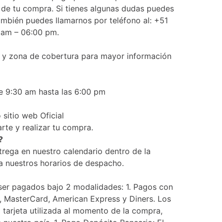
Frutos Secos
s de tu compra. Si tienes algunas dudas puedes
Frutos Deshidratados
mbién puedes llamarnos por teléfono al: +51
0am – 06:00 pm.
Ver todo
to y zona de cobertura para mayor información
de 9:30 am hasta las 6:00 pm
Mieles
Mermeladas
sitio web Oficial
Ver todo
rte y realizar tu compra.
?
rega en nuestro calendario dentro de la
a nuestros horarios de despacho.
Barritas Proteicas
Barritas Energeticas
 ser pagados bajo 2 modalidades: 1. Pagos con
Barritas Veganas
, MasterCard, American Express y Diners. Los
Barritas Naturales
tarjeta utilizada al momento de la compra,
Ver todo