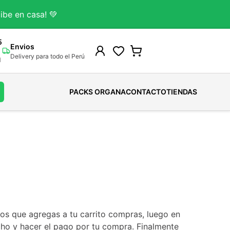
ibe en casa! 💚
5
Envios
Delivery para todo el Perú
M
PACKS ORGANA
CONTACTO
TIENDAS
Gomitas Para Adultos
Colágeno Bovino
Cafe
HUEVOS ORGANICOS
Shampoo
Gomitas Kids
Colageno Marino
Cacao
HUEVOS SALUDABLES
Acondicionador
Ver todo
Colagenos-Funcionales
Chocolates
Ver todo
Tintes-Naturales
Ver todo
Chocolate De taza
Tratamientos Capilares
Ver todo
Ver todo
s que agregas a tu carrito compras, luego en
ho y hacer el pago por tu compra. Finalmente