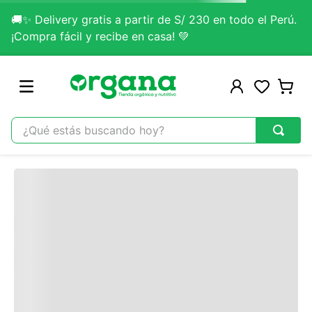
🚚✨ Delivery gratis a partir de S/ 230 en todo el Perú.
Contacta un asesor
¡Compra fácil y recibe en casa! 💚
Si tienes alguna duda no dudes en escribirnos.
Contactar Ahora
¿Qué estás buscando hoy?
TÉRMINOS MÁS BUSCADOS
Comentarios
1
.
omega 3
Cargando…
2
.
citrato magnesio
Escribir un comentario
3
.
colageno
Cargando comentarios…
4
.
kefir
5
.
glicinato magnesio
Agregar comentario
6
.
melena leon