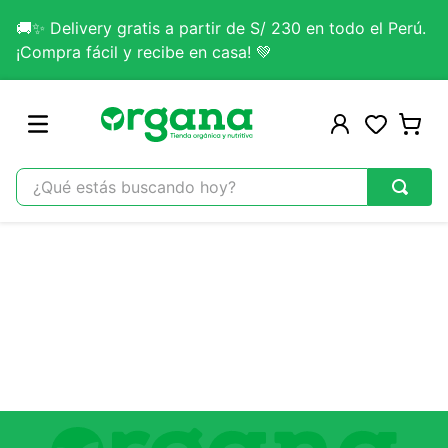
🚚✨ Delivery gratis a partir de S/ 230 en todo el Perú.
¡Compra fácil y recibe en casa! 💚
¿Qué estás buscando hoy?
TÉRMINOS MÁS BUSCADOS
1
.
omega 3
2
.
citrato magnesio
3
.
colageno
4
.
kefir
5
.
glicinato magnesio
6
.
melena leon