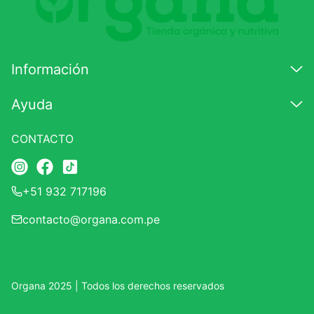
7
.
magnesio
8
.
stevia
Información
9
.
ashwagandha
10
.
clorofila
Ayuda
CONTACTO
+51 932 717196
contacto@organa.com.pe
Organa 2025 | Todos los derechos reservados