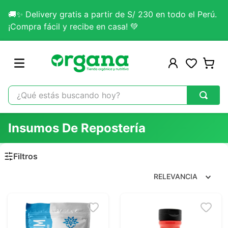
🚚✨ Delivery gratis a partir de S/ 230 en todo el Perú.
¡Compra fácil y recibe en casa! 💚
¿Qué estás buscando hoy?
TÉRMINOS MÁS BUSCADOS
Insumos De Repostería
1
.
omega 3
2
.
citrato magnesio
3
.
colageno
RELEVANCIA
4
.
lab nutrition
5
.
kefir
6
.
glicinato magnesio