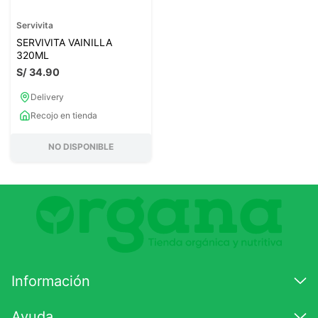
Servivita
SERVIVITA VAINILLA
320ML
S/
34
.
90
Delivery
Recojo en tienda
NO DISPONIBLE
Información
Ayuda