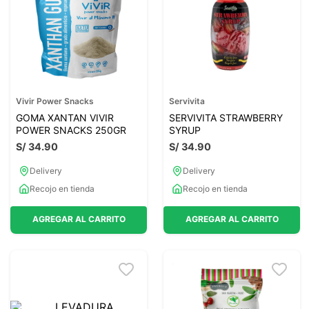
7
.
magnesio
8
.
melena leon
9
.
stevia
10
.
proteina
Vivir Power Snacks
Servivita
GOMA XANTAN VIVIR
SERVIVITA STRAWBERRY
POWER SNACKS 250GR
SYRUP
S/
34
.
90
S/
34
.
90
Delivery
Delivery
Recojo en tienda
Recojo en tienda
AGREGAR AL CARRITO
AGREGAR AL CARRITO