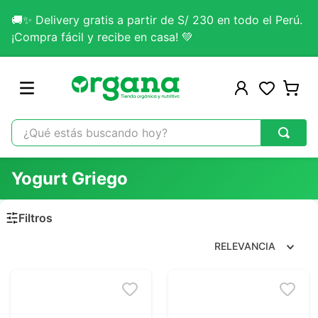
🚚✨ Delivery gratis a partir de S/ 230 en todo el Perú.
¡Compra fácil y recibe en casa! 💚
¿Qué estás buscando hoy?
TÉRMINOS MÁS BUSCADOS
Yogurt Griego
1
.
omega 3
2
.
citrato magnesio
3
.
colageno
RELEVANCIA
4
.
kefir
5
.
glicinato magnesio
6
.
melena leon