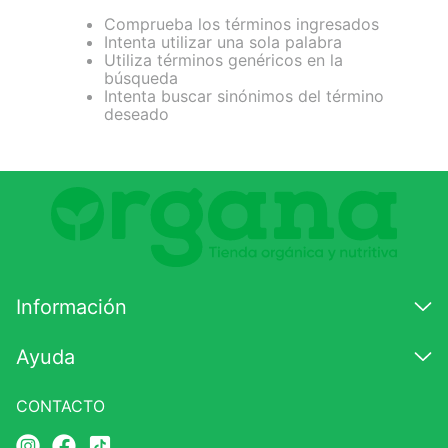
Comprueba los términos ingresados
7
.
glicinato magnesio
Intenta utilizar una sola palabra
Utiliza términos genéricos en la
8
.
magnesio
búsqueda
Intenta buscar sinónimos del término
9
.
melena leon
deseado
10
.
proteina
Información
Ayuda
CONTACTO