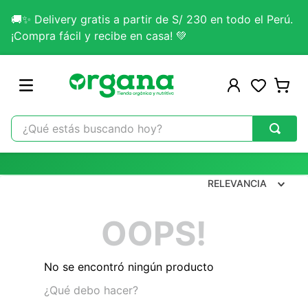
🚚✨ Delivery gratis a partir de S/ 230 en todo el Perú.
¡Compra fácil y recibe en casa! 💚
¿Qué estás buscando hoy?
TÉRMINOS MÁS BUSCADOS
1
.
omega 3
RELEVANCIA
2
.
citrato magnesio
OOPS!
3
.
colageno
4
.
kefir
No se encontró ningún producto
5
.
lab nutrition
¿Qué debo hacer?
6
.
stevia