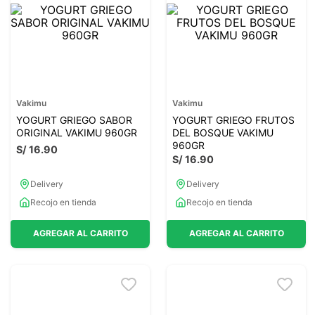
7
.
glicinato magnesio
8
.
magnesio
9
.
melena leon
10
.
proteina
Vakimu
Vakimu
YOGURT GRIEGO SABOR
YOGURT GRIEGO FRUTOS
ORIGINAL VAKIMU 960GR
DEL BOSQUE VAKIMU
960GR
S/
16
.
90
S/
16
.
90
Delivery
Delivery
Recojo en tienda
Recojo en tienda
AGREGAR AL CARRITO
AGREGAR AL CARRITO