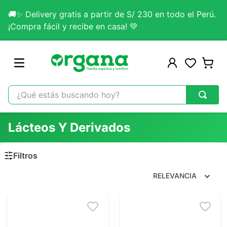
🚚✨ Delivery gratis a partir de S/ 230 en todo el Perú.
¡Compra fácil y recibe en casa! 💚
¿Qué estás buscando hoy?
TÉRMINOS MÁS BUSCADOS
Lácteos Y Derivados
1
.
omega 3
2
.
citrato magnesio
3
.
colageno
RELEVANCIA
4
.
kefir
5
.
lab nutrition
6
.
stevia