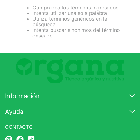
Comprueba los términos ingresados
7
.
glicinato magnesio
Intenta utilizar una sola palabra
Utiliza términos genéricos en la
8
.
magnesio
búsqueda
Intenta buscar sinónimos del término
9
.
melena leon
deseado
10
.
proteina
Información
Ayuda
CONTACTO