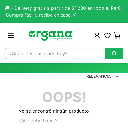
🚚✨ Delivery gratis a partir de S/ 230 en todo el Perú.
¡Compra fácil y recibe en casa! 💚
¿Qué estás buscando hoy?
TÉRMINOS MÁS BUSCADOS
1
.
omega 3
RELEVANCIA
2
.
citrato magnesio
OOPS!
3
.
colageno
4
.
kefir
No se encontró ningún producto
5
.
lab nutrition
¿Qué debo hacer?
6
.
stevia