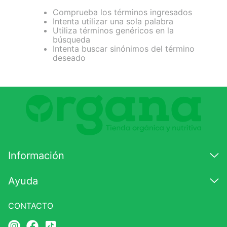
Comprueba los términos ingresados
7
.
lab nutrition
Intenta utilizar una sola palabra
Utiliza términos genéricos en la
8
.
magnesio
búsqueda
Intenta buscar sinónimos del término
9
.
stevia
deseado
10
.
proteina
Información
Ayuda
CONTACTO