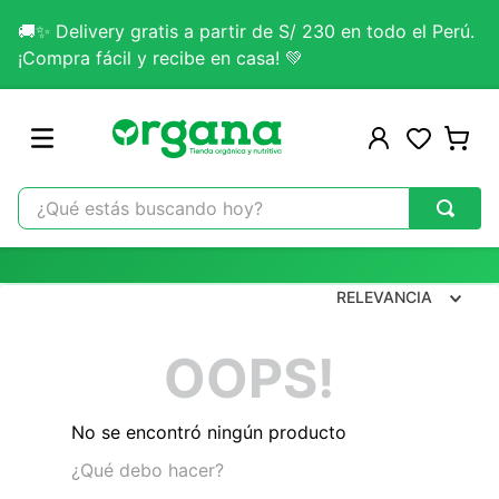
🚚✨ Delivery gratis a partir de S/ 230 en todo el Perú.
¡Compra fácil y recibe en casa! 💚
¿Qué estás buscando hoy?
TÉRMINOS MÁS BUSCADOS
1
.
omega 3
RELEVANCIA
2
.
citrato magnesio
OOPS!
3
.
colageno
4
.
kefir
No se encontró ningún producto
5
.
glicinato magnesio
¿Qué debo hacer?
6
.
melena leon