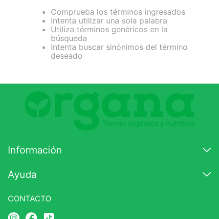
Comprueba los términos ingresados
7
.
lab nutrition
Intenta utilizar una sola palabra
Utiliza términos genéricos en la
8
.
magnesio
búsqueda
Intenta buscar sinónimos del término
9
.
stevia
deseado
10
.
proteina
Información
Ayuda
CONTACTO