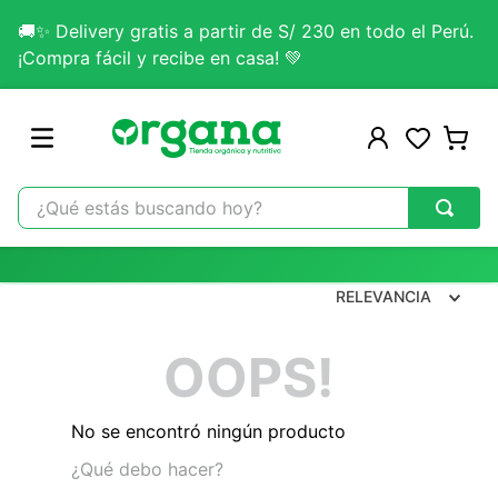
🚚✨ Delivery gratis a partir de S/ 230 en todo el Perú.
¡Compra fácil y recibe en casa! 💚
¿Qué estás buscando hoy?
TÉRMINOS MÁS BUSCADOS
1
.
omega 3
RELEVANCIA
2
.
citrato magnesio
OOPS!
3
.
colageno
4
.
kefir
No se encontró ningún producto
5
.
glicinato magnesio
¿Qué debo hacer?
6
.
melena leon