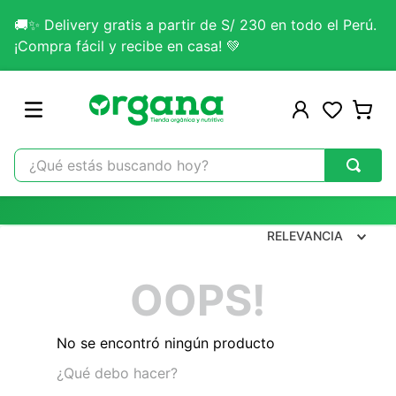
🚚✨ Delivery gratis a partir de S/ 230 en todo el Perú.
¡Compra fácil y recibe en casa! 💚
¿Qué estás buscando hoy?
TÉRMINOS MÁS BUSCADOS
1
.
omega 3
RELEVANCIA
2
.
citrato magnesio
OOPS!
3
.
colageno
4
.
kefir
No se encontró ningún producto
5
.
lab nutrition
¿Qué debo hacer?
6
.
stevia