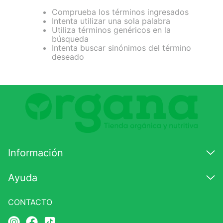
Comprueba los términos ingresados
7
.
glicinato magnesio
Intenta utilizar una sola palabra
Utiliza términos genéricos en la
8
.
magnesio
búsqueda
Intenta buscar sinónimos del término
9
.
melena leon
deseado
10
.
proteina
Información
Ayuda
CONTACTO