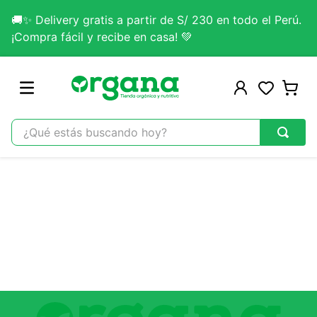
🚚✨ Delivery gratis a partir de S/ 230 en todo el Perú.
¡Compra fácil y recibe en casa! 💚
¿Qué estás buscando hoy?
TÉRMINOS MÁS BUSCADOS
1
.
omega 3
2
.
citrato magnesio
3
.
colageno
4
.
lab nutrition
5
.
kefir
6
.
glicinato magnesio