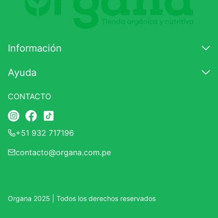
7
.
magnesio
8
.
melena leon
Información
9
.
stevia
10
.
proteina
Ayuda
CONTACTO
+51 932 717196
contacto@organa.com.pe
Organa 2025 | Todos los derechos reservados