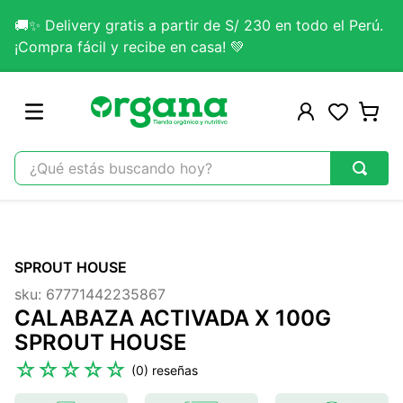
🚚✨ Delivery gratis a partir de S/ 230 en todo el Perú.
¡Compra fácil y recibe en casa! 💚
¿Qué estás buscando hoy?
TÉRMINOS MÁS BUSCADOS
1
.
omega 3
SPROUT HOUSE
2
.
citrato magnesio
sku
:
67771442235867
3
.
colageno
CALABAZA ACTIVADA X 100G
4
.
kefir
SPROUT HOUSE
5
.
glicinato magnesio
☆
☆
☆
☆
☆
(
0
)
6
.
melena leon