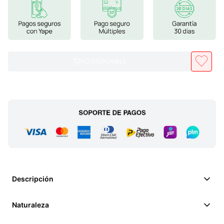
7
.
magnesio
8
.
stevia
9
.
ashwagandha
NO DISPONIBLE
10
.
clorofila
Descripción
Naturaleza