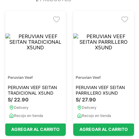
Ver todo
Ver todo
Sales
Condimentos
Monje
Salsas-Y-Aliños
Otros
Ver todo
Mantequillas-Veganas
urales
Otras Mantequillas
Papillas y pure
Peruvian Veef
Peruvian Veef
Ver todo
PERUVIAN VEEF SEITAN
PERUVIAN VEEF SEITAN
TRADICIONAL X5UND
PARRILLERO X5UND
S/
22
.
90
S/
27
.
90
Golosinas Saludables
Delivery
Delivery
 Reposteria
Snack keto
Recojo en tienda
Recojo en tienda
s
Snack Salados
AGREGAR AL CARRITO
AGREGAR AL CARRITO
Snack Dulces
Ver todo