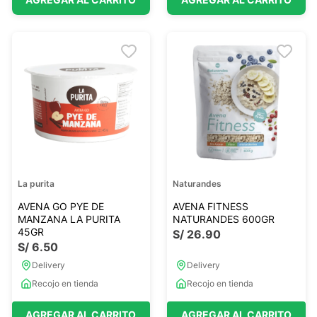
La purita
Naturandes
AVENA GO PYE DE
AVENA FITNESS
MANZANA LA PURITA
NATURANDES 600GR
45GR
S/
26
.
90
S/
6
.
50
Delivery
Delivery
Recojo en tienda
Recojo en tienda
AGREGAR AL CARRITO
AGREGAR AL CARRITO