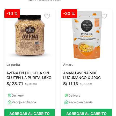
Ver todo
Ver todo
Sales
Condimentos
-
10 %
-
30 %
Monje
Salsas-Y-Aliños
Otros
Ver todo
Mantequillas-Veganas
urales
Otras Mantequillas
Papillas y pure
La purita
Amaru
Ver todo
AVENA EN HOJUELA SIN
AMARU AVENA MIX
GLUTEN LA PURITA 1.5KG
LUCUMANGO X 400G
S/
28
.
71
S/
11
.
13
S/
31
.
90
S/
15
.
90
Golosinas Saludables
 Reposteria
Snack keto
Delivery
Delivery
s
Snack Salados
Recojo en tienda
Recojo en tienda
Snack Dulces
AGREGAR AL CARRITO
AGREGAR AL CARRITO
Ver todo