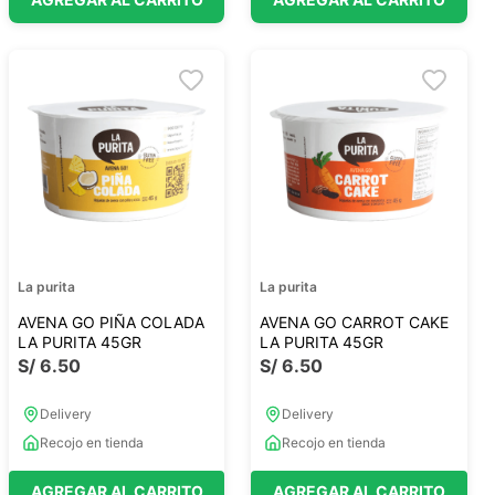
La purita
La purita
AVENA GO PIÑA COLADA
AVENA GO CARROT CAKE
LA PURITA 45GR
LA PURITA 45GR
S/
6
.
50
S/
6
.
50
Delivery
Delivery
Recojo en tienda
Recojo en tienda
AGREGAR AL CARRITO
AGREGAR AL CARRITO