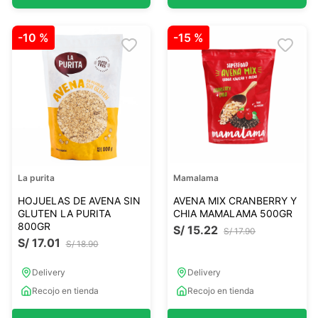
-
10 %
-
15 %
La purita
Mamalama
HOJUELAS DE AVENA SIN
AVENA MIX CRANBERRY Y
GLUTEN LA PURITA
CHIA MAMALAMA 500GR
800GR
S/
15
.
22
S/
17
.
90
S/
17
.
01
S/
18
.
90
Delivery
Delivery
Recojo en tienda
Recojo en tienda