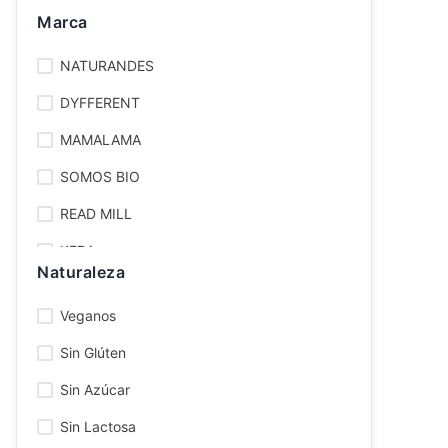
QUICK NUTRITION
Marca
Ver todo
Mindful
NATURANDES
Mamalama
DYFFERENT
Kera Superfoods
MAMALAMA
Somos Bio
SOMOS BIO
READ MILL
KERA
Naturaleza
Veganos
Sin Glúten
Sin Azúcar
Sin Lactosa