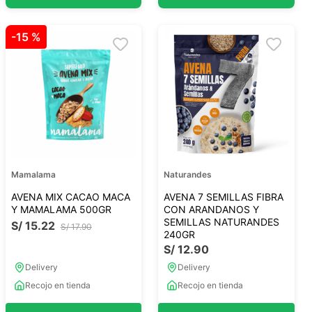
-
15 %
Mamalama
Naturandes
AVENA MIX CACAO MACA
AVENA 7 SEMILLAS FIBRA
Y MAMALAMA 500GR
CON ARANDANOS Y
SEMILLAS NATURANDES
S/
15
.
22
S/
17
.
90
240GR
S/
12
.
90
Delivery
Delivery
Recojo en tienda
Recojo en tienda