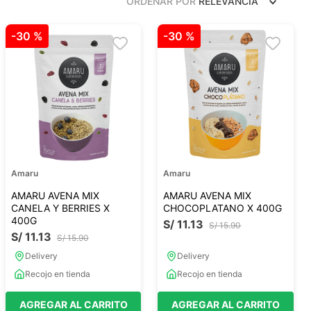
ORDENAR POR
RELEVANCIA
Frutos Secos
Frutos Deshidratados
-
30 %
-
30 %
Ver todo
Mieles
Mermeladas
Ver todo
Amaru
Amaru
AMARU AVENA MIX
AMARU AVENA MIX
CANELA Y BERRIES X
CHOCOPLATANO X 400G
400G
S/
11
.
13
S/
15
.
90
S/
11
.
13
Barritas Proteicas
S/
15
.
90
Barritas Energeticas
Delivery
Delivery
Barritas Veganas
Recojo en tienda
Recojo en tienda
Barritas Naturales
AGREGAR AL CARRITO
AGREGAR AL CARRITO
Ver todo