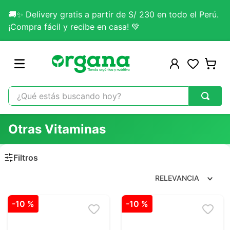
🚚✨ Delivery gratis a partir de S/ 230 en todo el Perú.
¡Compra fácil y recibe en casa! 💚
¿Qué estás buscando hoy?
TÉRMINOS MÁS BUSCADOS
Otras Vitaminas
1
.
omega 3
2
.
citrato magnesio
3
.
colageno
RELEVANCIA
4
.
kefir
-
10 %
-
10 %
5
.
lab nutrition
6
.
stevia