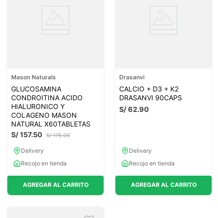
Mason Naturals
Drasanvi
GLUCOSAMINA
CALCIO + D3 + K2
CONDROITINA ACIDO
DRASANVI 90CAPS
HIALURONICO Y
S/
62
.
90
COLAGENO MASON
NATURAL X60TABLETAS
S/
157
.
50
S/
175
.
00
Delivery
Delivery
Recojo en tienda
Recojo en tienda
AGREGAR AL CARRITO
AGREGAR AL CARRITO