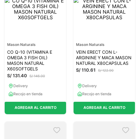
Mason Naturals
Mason Naturals
CO Q-10 (VITAMINA E
VEIN ERECT CON L-
OMEGA 3 FISH OIL)
ARGININE Y MACA MASON
MASON NATURAL
NATURAL X80CAPSULAS
X60SOFTGELS
S/
110
.
61
S/
122
.
90
S/
131
.
40
S/
146
.
00
Delivery
Delivery
Recojo en tienda
Recojo en tienda
AGREGAR AL CARRITO
AGREGAR AL CARRITO