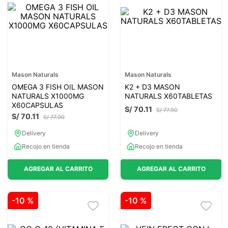
7
.
glicinato magnesio
8
.
magnesio
9
.
melena leon
10
.
proteina
Mason Naturals
Mason Naturals
OMEGA 3 FISH OIL MASON
K2 + D3 MASON
NATURALS X1000MG
NATURALS X60TABLETAS
X60CAPSULAS
S/
70
.
11
S/
77
.
90
S/
70
.
11
S/
77
.
90
Delivery
Delivery
Recojo en tienda
Recojo en tienda
AGREGAR AL CARRITO
AGREGAR AL CARRITO
-
10 %
-
10 %