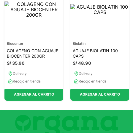
7
.
glicinato magnesio
8
.
magnesio
9
.
melena leon
10
.
proteina
Biocenter
Biolatin
COLAGENO CON AGUAJE
AGUAJE BIOLATIN 100
BIOCENTER 200GR
CAPS
S/
35
.
90
S/
48
.
90
Delivery
Delivery
Recojo en tienda
Recojo en tienda
AGREGAR AL CARRITO
AGREGAR AL CARRITO