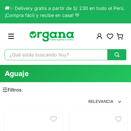
🚚✨ Delivery gratis a partir de S/ 230 en todo el Perú.
¡Compra fácil y recibe en casa! 💚
¿Qué estás buscando hoy?
TÉRMINOS MÁS BUSCADOS
Aguaje
1
.
omega 3
2
.
citrato magnesio
3
.
colageno
RELEVANCIA
4
.
kefir
5
.
lab nutrition
6
.
stevia