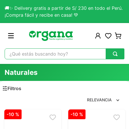
🚚✨ Delivery gratis a partir de S/ 230 en todo el Perú.
¡Compra fácil y recibe en casa! 💚
¿Qué estás buscando hoy?
TÉRMINOS MÁS BUSCADOS
Naturales
1
.
omega 3
2
.
citrato magnesio
3
.
colageno
RELEVANCIA
4
.
kefir
-
10 %
-
10 %
5
.
glicinato magnesio
6
.
melena leon