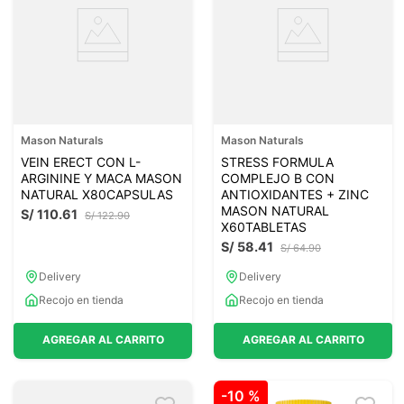
Mason Naturals
Mason Naturals
VEIN ERECT CON L-
STRESS FORMULA
ARGININE Y MACA MASON
COMPLEJO B CON
NATURAL X80CAPSULAS
ANTIOXIDANTES + ZINC
MASON NATURAL
S/
110
.
61
S/
122
.
90
X60TABLETAS
S/
58
.
41
S/
64
.
90
Delivery
Delivery
Recojo en tienda
Recojo en tienda
AGREGAR AL CARRITO
AGREGAR AL CARRITO
-
10 %