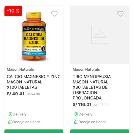
-
10 %
Mason Naturals
Mason Naturals
CALCIO MAGNESIO Y ZINC
TRIO MENOPAUSIA
MASON NATURAL
MASON NATURAL
X100TABLETAS
X30TABLETAS DE
LIBERACION
S/
49
.
41
S/
54
.
90
PROLONGADA
S/
116
.
01
S/
128
.
90
Delivery
Delivery
Recojo en tienda
Recojo en tienda