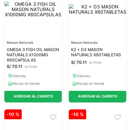
7
.
magnesio
8
.
stevia
9
.
ashwagandha
10
.
clorofila
Mason Naturals
Mason Naturals
OMEGA 3 FISH OIL MASON
K2 + D3 MASON
NATURALS X1000MG
NATURALS X60TABLETAS
X60CAPSULAS
S/
70
.
11
S/
77
.
90
S/
70
.
11
S/
77
.
90
Delivery
Delivery
Recojo en tienda
Recojo en tienda
AGREGAR AL CARRITO
AGREGAR AL CARRITO
-
10 %
-
10 %