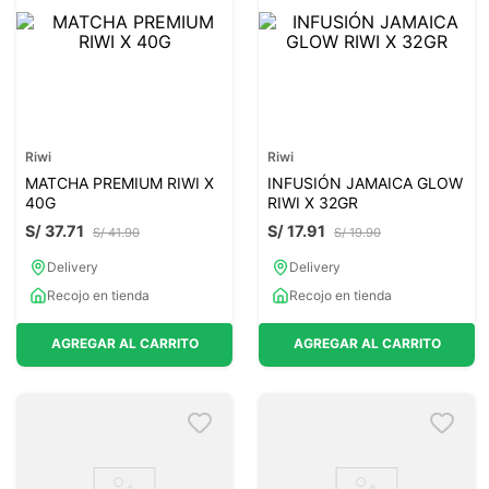
Riwi
Riwi
MATCHA PREMIUM RIWI X
INFUSIÓN JAMAICA GLOW
40G
RIWI X 32GR
S/
37
.
71
S/
17
.
91
S/
41
.
90
S/
19
.
90
Delivery
Delivery
Recojo en tienda
Recojo en tienda
AGREGAR AL CARRITO
AGREGAR AL CARRITO