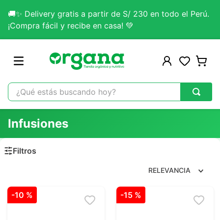
🚚✨ Delivery gratis a partir de S/ 230 en todo el Perú.
¡Compra fácil y recibe en casa! 💚
¿Qué estás buscando hoy?
TÉRMINOS MÁS BUSCADOS
Infusiones
1
.
omega 3
2
.
citrato magnesio
3
.
colageno
RELEVANCIA
4
.
kefir
-
10 %
-
15 %
5
.
lab nutrition
6
.
stevia