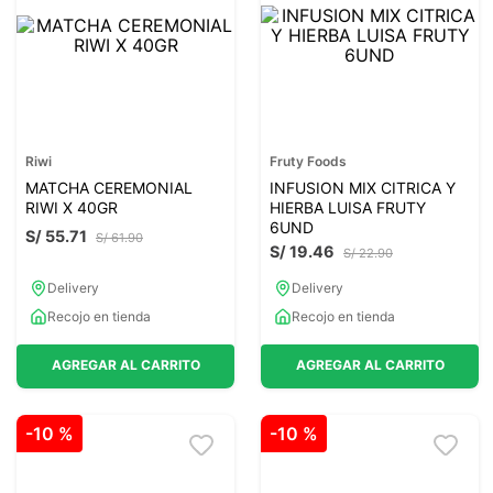
7
.
glicinato magnesio
8
.
magnesio
9
.
melena leon
10
.
proteina
Riwi
Fruty Foods
MATCHA CEREMONIAL
INFUSION MIX CITRICA Y
RIWI X 40GR
HIERBA LUISA FRUTY
6UND
S/
55
.
71
S/
61
.
90
S/
19
.
46
S/
22
.
90
Delivery
Delivery
Recojo en tienda
Recojo en tienda
AGREGAR AL CARRITO
AGREGAR AL CARRITO
-
10 %
-
10 %