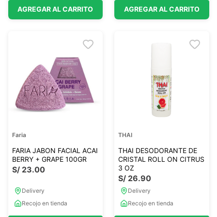
AGREGAR AL CARRITO
AGREGAR AL CARRITO
Faria
THAI
FARIA JABON FACIAL ACAI
THAI DESODORANTE DE
BERRY + GRAPE 100GR
CRISTAL ROLL ON CITRUS
3 OZ
S/
23
.
00
S/
26
.
90
Delivery
Delivery
Recojo en tienda
Recojo en tienda