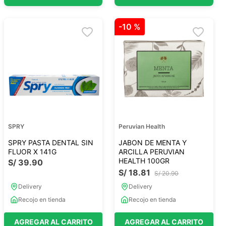
-
10 %
SPRY
Peruvian Health
SPRY PASTA DENTAL SIN
JABON DE MENTA Y
FLUOR X 141G
ARCILLA PERUVIAN
HEALTH 100GR
S/
39
.
90
S/
18
.
81
S/
20
.
90
Delivery
Delivery
Recojo en tienda
Recojo en tienda
AGREGAR AL CARRITO
AGREGAR AL CARRITO