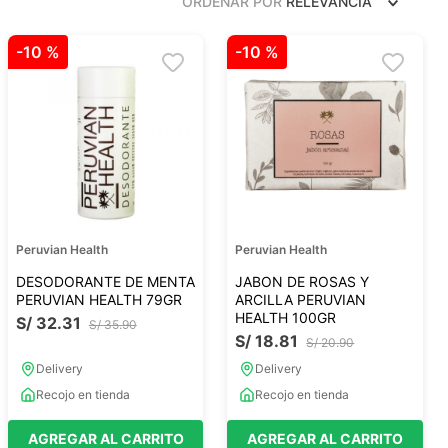
ORDENAR POR
RELEVANCIA
Frutos Secos
Frutos Deshidratados
-
10 %
-
10 %
Ver todo
Mieles
Mermeladas
Ver todo
Peruvian Health
Peruvian Health
DESODORANTE DE MENTA
JABON DE ROSAS Y
PERUVIAN HEALTH 79GR
ARCILLA PERUVIAN
HEALTH 100GR
S/
32
.
31
S/
35
.
90
S/
18
.
81
Barritas Proteicas
S/
20
.
90
Barritas Energeticas
Delivery
Delivery
Barritas Veganas
Recojo en tienda
Recojo en tienda
Barritas Naturales
AGREGAR AL CARRITO
AGREGAR AL CARRITO
Ver todo