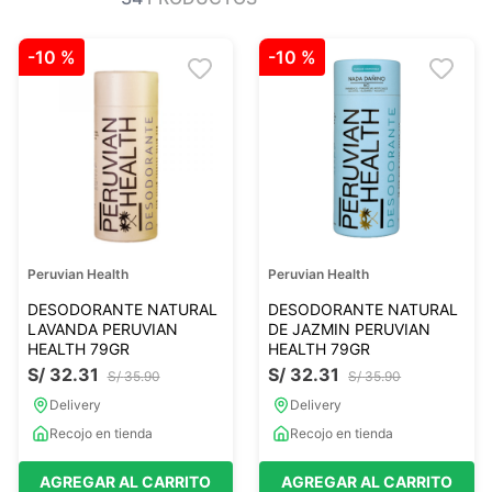
Ver todo
Ver todo
Sales
Condimentos
-
10 %
-
10 %
Monje
Salsas-Y-Aliños
Otros
Ver todo
Mantequillas-Veganas
urales
Otras Mantequillas
Papillas y pure
Peruvian Health
Peruvian Health
Ver todo
DESODORANTE NATURAL
DESODORANTE NATURAL
LAVANDA PERUVIAN
DE JAZMIN PERUVIAN
HEALTH 79GR
HEALTH 79GR
S/
32
.
31
S/
32
.
31
Golosinas Saludables
S/
35
.
90
S/
35
.
90
 Reposteria
Snack keto
Delivery
Delivery
s
Snack Salados
Recojo en tienda
Recojo en tienda
Snack Dulces
AGREGAR AL CARRITO
AGREGAR AL CARRITO
Ver todo