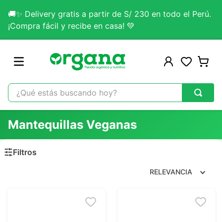
🚚✨ Delivery gratis a partir de S/ 230 en todo el Perú.
¡Compra fácil y recibe en casa! 💚
¿Qué estás buscando hoy?
TÉRMINOS MÁS BUSCADOS
Mantequillas Veganas
1
.
omega 3
2
.
citrato magnesio
3
.
colageno
RELEVANCIA
4
.
lab nutrition
5
.
kefir
6
.
glicinato magnesio