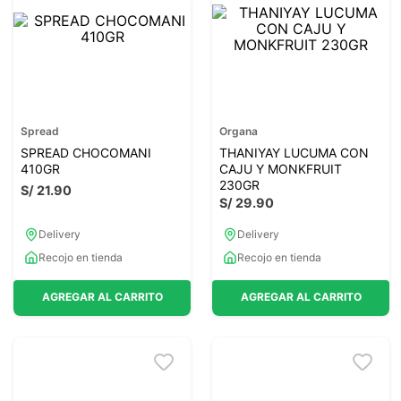
7
.
magnesio
8
.
melena leon
9
.
stevia
10
.
proteina
Spread
Organa
SPREAD CHOCOMANI
THANIYAY LUCUMA CON
410GR
CAJU Y MONKFRUIT
230GR
S/
21
.
90
S/
29
.
90
Delivery
Delivery
Recojo en tienda
Recojo en tienda
AGREGAR AL CARRITO
AGREGAR AL CARRITO