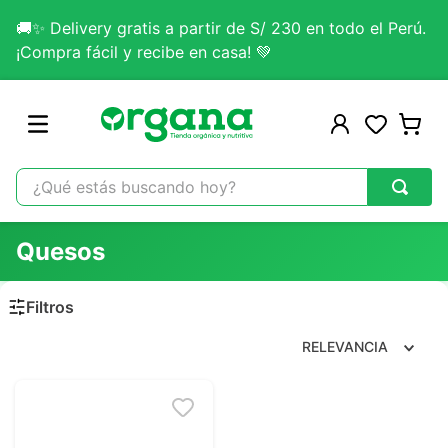
🚚✨ Delivery gratis a partir de S/ 230 en todo el Perú.
¡Compra fácil y recibe en casa! 💚
¿Qué estás buscando hoy?
TÉRMINOS MÁS BUSCADOS
Quesos
1
.
omega 3
2
.
citrato magnesio
3
.
colageno
RELEVANCIA
4
.
kefir
5
.
glicinato magnesio
6
.
melena leon