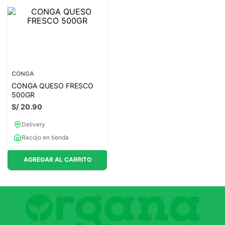
7
.
lab nutrition
8
.
magnesio
9
.
stevia
10
.
proteina
CONGA
CONGA QUESO FRESCO
500GR
S/
20
.
90
Delivery
Recojo en tienda
AGREGAR AL CARRITO