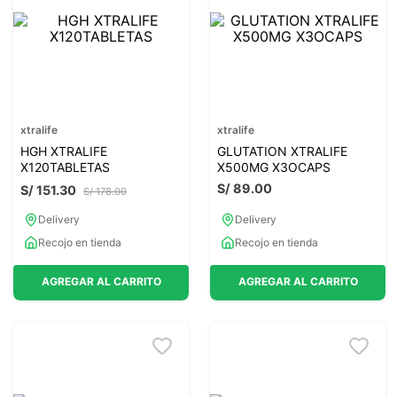
7
.
lab nutrition
8
.
magnesio
9
.
stevia
10
.
proteina
xtralife
xtralife
HGH XTRALIFE
GLUTATION XTRALIFE
X120TABLETAS
X500MG X3OCAPS
S/
89
.
00
S/
151
.
30
S/
178
.
00
Delivery
Delivery
Recojo en tienda
Recojo en tienda
AGREGAR AL CARRITO
AGREGAR AL CARRITO