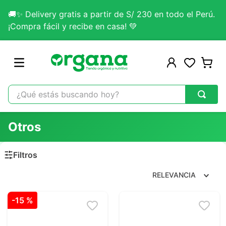
🚚✨ Delivery gratis a partir de S/ 230 en todo el Perú.
¡Compra fácil y recibe en casa! 💚
¿Qué estás buscando hoy?
TÉRMINOS MÁS BUSCADOS
Otros
1
.
omega 3
2
.
citrato magnesio
3
.
colageno
RELEVANCIA
4
.
kefir
-
15 %
5
.
glicinato magnesio
6
.
melena leon