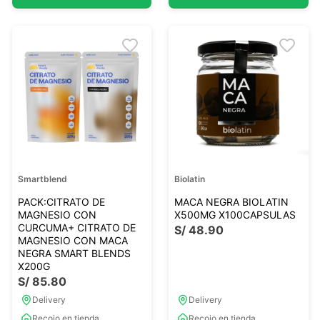
Smartblend
Biolatin
PACK:CITRATO DE
MACA NEGRA BIOLATIN
MAGNESIO CON
X500MG X100CAPSULAS
CURCUMA+ CITRATO DE
S/
48
.
90
MAGNESIO CON MACA
NEGRA SMART BLENDS
X200G
S/
85
.
80
Delivery
Delivery
Recojo en tienda
Recojo en tienda