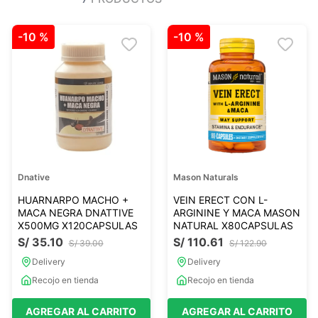
Ver todo
Ver todo
Sales
Condimentos
-
10 %
-
10 %
Monje
Salsas-Y-Aliños
Otros
Ver todo
Mantequillas-Veganas
urales
Otras Mantequillas
Papillas y pure
Dnative
Mason Naturals
Ver todo
HUARNARPO MACHO +
VEIN ERECT CON L-
MACA NEGRA DNATTIVE
ARGININE Y MACA MASON
X500MG X120CAPSULAS
NATURAL X80CAPSULAS
S/
35
.
10
S/
110
.
61
Golosinas Saludables
S/
39
.
00
S/
122
.
90
 Reposteria
Snack keto
Delivery
Delivery
s
Snack Salados
Recojo en tienda
Recojo en tienda
Snack Dulces
AGREGAR AL CARRITO
AGREGAR AL CARRITO
Ver todo