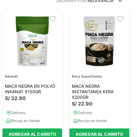
ORDENAR POR
RELEVANCIA
Frutos Secos
Frutos Deshidratados
Ver todo
Mieles
Mermeladas
Ver todo
Inkanat
Kera Superfoods
MACA NEGRA EN POLVO
MACA NEGRA
INKANAT X150GR
INSTANTANEA KERA
X200GR
S/
32
.
90
S/
22
.
90
Barritas Proteicas
Barritas Energeticas
Delivery
Delivery
Barritas Veganas
Recojo en tienda
Recojo en tienda
Barritas Naturales
AGREGAR AL CARRITO
AGREGAR AL CARRITO
Ver todo