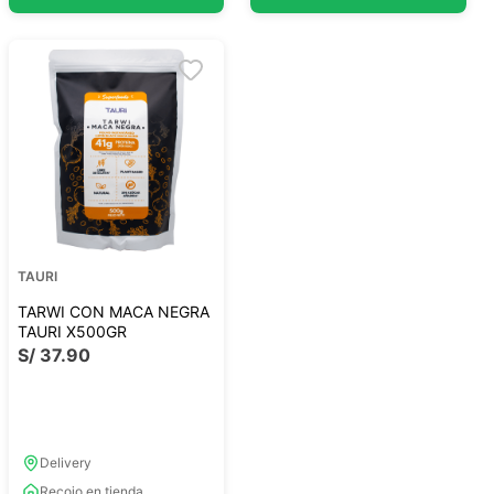
TAURI
TARWI CON MACA NEGRA
TAURI X500GR
S/
37
.
90
Delivery
Recojo en tienda