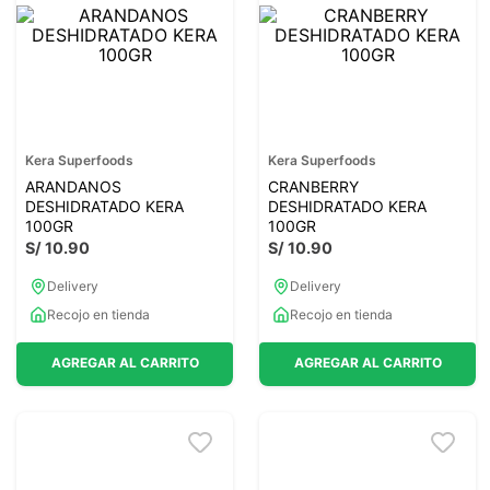
7
.
lab nutrition
8
.
magnesio
9
.
stevia
10
.
proteina
Kera Superfoods
Kera Superfoods
ARANDANOS
CRANBERRY
DESHIDRATADO KERA
DESHIDRATADO KERA
100GR
100GR
S/
10
.
90
S/
10
.
90
Delivery
Delivery
Recojo en tienda
Recojo en tienda
AGREGAR AL CARRITO
AGREGAR AL CARRITO