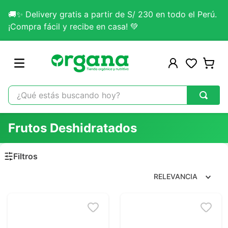
🚚✨ Delivery gratis a partir de S/ 230 en todo el Perú.
¡Compra fácil y recibe en casa! 💚
¿Qué estás buscando hoy?
TÉRMINOS MÁS BUSCADOS
Frutos Deshidratados
1
.
omega 3
2
.
citrato magnesio
3
.
colageno
RELEVANCIA
4
.
kefir
5
.
glicinato magnesio
6
.
melena leon