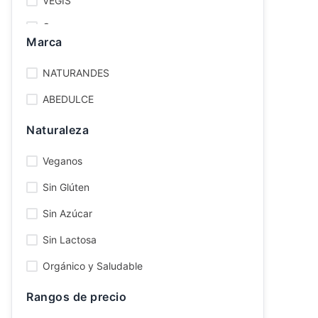
VEGIS
Ver todo
Organa
Marca
La purita
NATURANDES
HACIENDA DE NAJAR
ABEDULCE
Algarrobos Organicos
Naturaleza
Veganos
Sin Glúten
Sin Azúcar
Sin Lactosa
Orgánico y Saludable
Rangos de precio