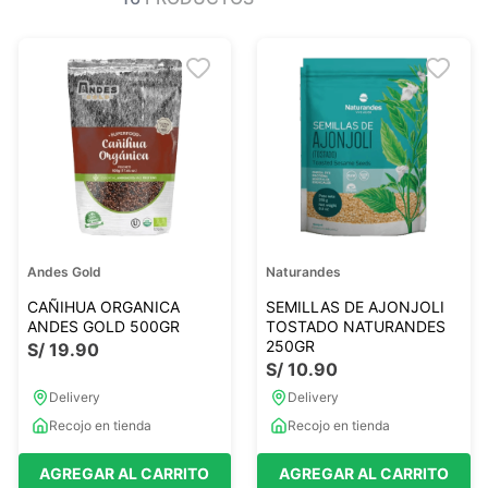
Ver todo
Ver todo
Sales
Condimentos
Monje
Salsas-Y-Aliños
Otros
Ver todo
Mantequillas-Veganas
urales
Otras Mantequillas
Papillas y pure
Andes Gold
Naturandes
Ver todo
CAÑIHUA ORGANICA
SEMILLAS DE AJONJOLI
ANDES GOLD 500GR
TOSTADO NATURANDES
250GR
S/
19
.
90
S/
10
.
90
Golosinas Saludables
Delivery
Delivery
 Reposteria
Snack keto
Recojo en tienda
Recojo en tienda
s
Snack Salados
Snack Dulces
AGREGAR AL CARRITO
AGREGAR AL CARRITO
Ver todo