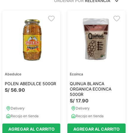
ORDENAR POR
RELEVANCIA
Frutos Secos
Frutos Deshidratados
Ver todo
Mieles
Mermeladas
Ver todo
Abedulce
Ecoinca
POLEN ABEDULCE 500GR
QUINUA BLANCA
ORGANICA ECOINCA
S/
56
.
90
500GR
S/
17
.
90
Barritas Proteicas
Delivery
Delivery
Barritas Energeticas
Recojo en tienda
Recojo en tienda
Barritas Veganas
Barritas Naturales
AGREGAR AL CARRITO
AGREGAR AL CARRITO
Ver todo