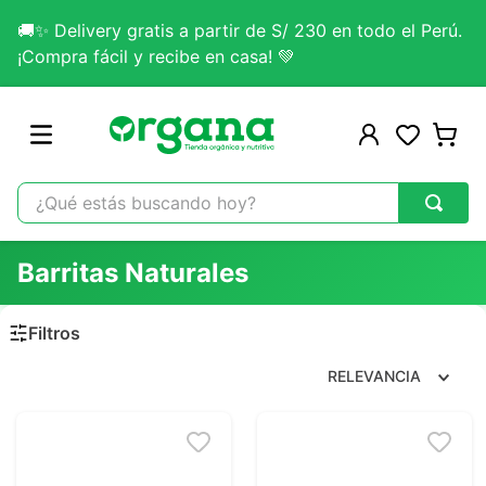
🚚✨ Delivery gratis a partir de S/ 230 en todo el Perú.
¡Compra fácil y recibe en casa! 💚
¿Qué estás buscando hoy?
TÉRMINOS MÁS BUSCADOS
Barritas Naturales
1
.
omega 3
2
.
citrato magnesio
3
.
colageno
RELEVANCIA
4
.
kefir
5
.
glicinato magnesio
6
.
melena leon