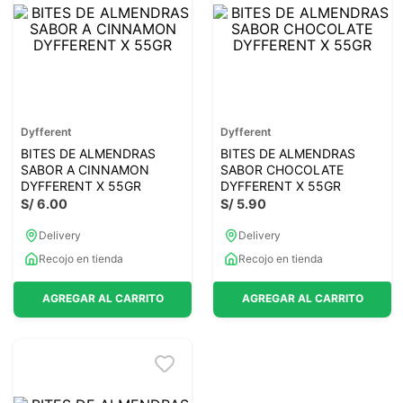
7
.
magnesio
8
.
stevia
9
.
ashwagandha
10
.
clorofila
Dyfferent
Dyfferent
BITES DE ALMENDRAS
BITES DE ALMENDRAS
SABOR A CINNAMON
SABOR CHOCOLATE
DYFFERENT X 55GR
DYFFERENT X 55GR
S/
6
.
00
S/
5
.
90
Delivery
Delivery
Recojo en tienda
Recojo en tienda
AGREGAR AL CARRITO
AGREGAR AL CARRITO