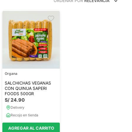
ORDENAR POR
RELEVANCIA
Frutos Secos
Frutos Deshidratados
Ver todo
Mieles
Mermeladas
Ver todo
Organa
SALCHICHAS VEGANAS
CON QUINUA SAPERI
FOODS 500GR
S/
24
.
90
Barritas Proteicas
Delivery
Barritas Energeticas
Recojo en tienda
Barritas Veganas
Barritas Naturales
AGREGAR AL CARRITO
Ver todo