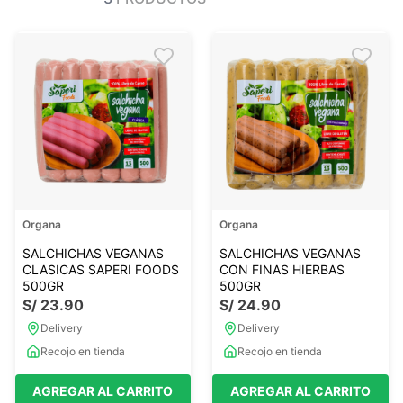
Ver todo
Ver todo
Sales
Condimentos
Monje
Salsas-Y-Aliños
Otros
Ver todo
Mantequillas-Veganas
urales
Otras Mantequillas
Papillas y pure
Organa
Organa
Ver todo
SALCHICHAS VEGANAS
SALCHICHAS VEGANAS
CLASICAS SAPERI FOODS
CON FINAS HIERBAS
500GR
500GR
S/
23
.
90
S/
24
.
90
Golosinas Saludables
Delivery
Delivery
 Reposteria
Snack keto
Recojo en tienda
Recojo en tienda
s
Snack Salados
Snack Dulces
AGREGAR AL CARRITO
AGREGAR AL CARRITO
Ver todo