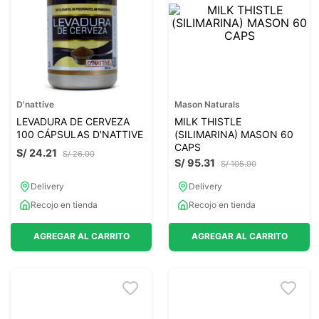
7
.
magnesio
8
.
melena leon
9
.
stevia
10
.
proteina
D'nattive
Mason Naturals
LEVADURA DE CERVEZA
MILK THISTLE
100 CÁPSULAS D'NATTIVE
(SILIMARINA) MASON 60
CAPS
S/
24
.
21
S/
26
.
90
S/
95
.
31
S/
105
.
90
Delivery
Delivery
Recojo en tienda
Recojo en tienda
AGREGAR AL CARRITO
AGREGAR AL CARRITO