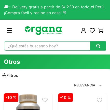
🚚✨ Delivery gratis a partir de S/ 230 en todo el Perú.
¡Compra fácil y recibe en casa! 💚
¿Qué estás buscando hoy?
TÉRMINOS MÁS BUSCADOS
Otros
1
.
omega 3
2
.
citrato magnesio
3
.
colageno
RELEVANCIA
4
.
lab nutrition
-
10 %
-
10 %
5
.
kefir
6
.
glicinato magnesio