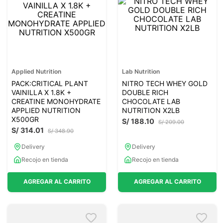
Applied Nutrition
Lab Nutrition
PACK:CRITICAL PLANT
NITRO TECH WHEY GOLD
VAINILLA X 1.8K +
DOUBLE RICH
CREATINE MONOHYDRATE
CHOCOLATE LAB
APPLIED NUTRITION
NUTRITION X2LB
X500GR
S/
188
.
10
S/
209
.
00
S/
314
.
01
S/
348
.
90
Delivery
Delivery
Recojo en tienda
Recojo en tienda
AGREGAR AL CARRITO
AGREGAR AL CARRITO