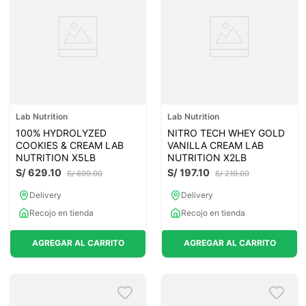
Lab Nutrition
Lab Nutrition
100% HYDROLYZED
NITRO TECH WHEY GOLD
COOKIES & CREAM LAB
VANILLA CREAM LAB
NUTRITION X5LB
NUTRITION X2LB
S/
629
.
10
S/
197
.
10
S/
699
.
00
S/
219
.
00
Delivery
Delivery
Recojo en tienda
Recojo en tienda
AGREGAR AL CARRITO
AGREGAR AL CARRITO