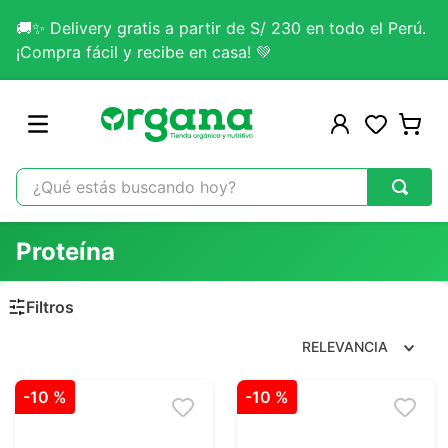
🚚✨ Delivery gratis a partir de S/ 230 en todo el Perú.
¡Compra fácil y recibe en casa! 💚
¿Qué estás buscando hoy?
TÉRMINOS MÁS BUSCADOS
Proteína
1
.
omega 3
2
.
citrato magnesio
3
.
colageno
RELEVANCIA
4
.
kefir
-
10 %
-
10 %
5
.
lab nutrition
6
.
stevia