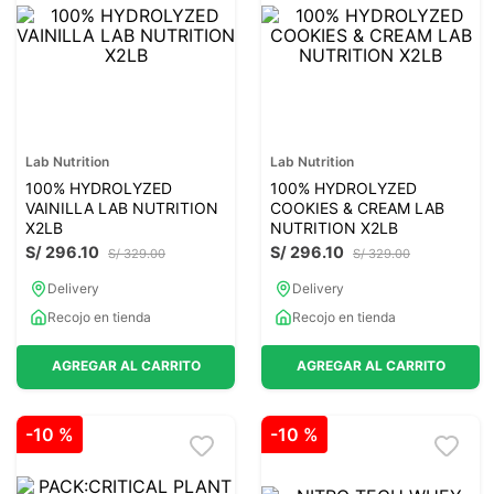
7
.
glicinato magnesio
8
.
magnesio
9
.
melena leon
10
.
proteina
Lab Nutrition
Lab Nutrition
100% HYDROLYZED
100% HYDROLYZED
VAINILLA LAB NUTRITION
COOKIES & CREAM LAB
X2LB
NUTRITION X2LB
S/
296
.
10
S/
296
.
10
S/
329
.
00
S/
329
.
00
Delivery
Delivery
Recojo en tienda
Recojo en tienda
AGREGAR AL CARRITO
AGREGAR AL CARRITO
-
10 %
-
10 %