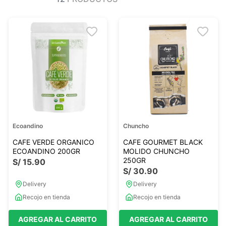
Ver todo
Ver todo
Sales
Condimentos
Monje
Salsas-Y-Aliños
Otros
Ver todo
Mantequillas-Veganas
urales
Otras Mantequillas
Papillas y pure
Ecoandino
Chuncho
Ver todo
CAFE VERDE ORGANICO
CAFE GOURMET BLACK
ECOANDINO 200GR
MOLIDO CHUNCHO
250GR
S/
15
.
90
S/
30
.
90
Golosinas Saludables
Delivery
Delivery
 Reposteria
Snack keto
Recojo en tienda
Recojo en tienda
s
Snack Salados
Snack Dulces
AGREGAR AL CARRITO
AGREGAR AL CARRITO
Ver todo