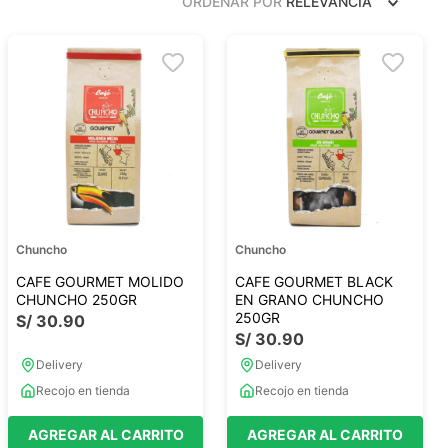
ORDENAR POR
RELEVANCIA
Frutos Secos
Frutos Deshidratados
Ver todo
Mieles
Mermeladas
Ver todo
Chuncho
Chuncho
CAFE GOURMET MOLIDO
CAFE GOURMET BLACK
CHUNCHO 250GR
EN GRANO CHUNCHO
250GR
S/
30
.
90
S/
30
.
90
Barritas Proteicas
Delivery
Delivery
Barritas Energeticas
Recojo en tienda
Recojo en tienda
Barritas Veganas
Barritas Naturales
AGREGAR AL CARRITO
AGREGAR AL CARRITO
Ver todo