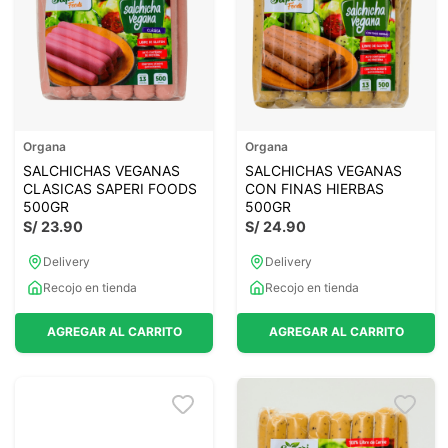
7
.
lab nutrition
8
.
magnesio
9
.
stevia
10
.
proteina
Organa
Organa
SALCHICHAS VEGANAS
SALCHICHAS VEGANAS
CLASICAS SAPERI FOODS
CON FINAS HIERBAS
500GR
500GR
S/
23
.
90
S/
24
.
90
Delivery
Delivery
Recojo en tienda
Recojo en tienda
AGREGAR AL CARRITO
AGREGAR AL CARRITO