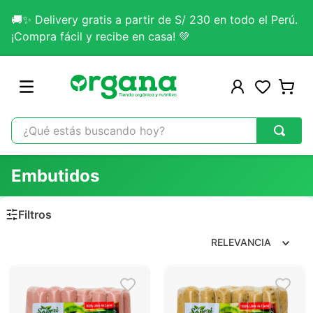
🚚✨ Delivery gratis a partir de S/ 230 en todo el Perú.
¡Compra fácil y recibe en casa! 💚
¿Qué estás buscando hoy?
TÉRMINOS MÁS BUSCADOS
Embutidos
1
.
omega 3
2
.
citrato magnesio
3
.
colageno
RELEVANCIA
4
.
kefir
5
.
glicinato magnesio
6
.
melena leon