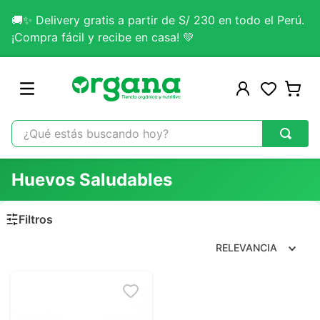
🚚✨ Delivery gratis a partir de S/ 230 en todo el Perú.
¡Compra fácil y recibe en casa! 💚
¿Qué estás buscando hoy?
TÉRMINOS MÁS BUSCADOS
Huevos Saludables
1
.
omega 3
2
.
citrato magnesio
3
.
colageno
RELEVANCIA
4
.
kefir
5
.
glicinato magnesio
6
.
melena leon