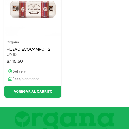
7
.
magnesio
8
.
stevia
9
.
ashwagandha
10
.
clorofila
Organa
HUEVO ECOCAMPO 12
UNID
S/
15
.
50
Delivery
Recojo en tienda
AGREGAR AL CARRITO