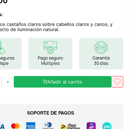
00
Frutos Secos
Frutos Deshidratados
s
:
Ver todo
os castaños claros sobre cabellos claros y canos, y
ecto de iluminación natural.
Mieles
Mermeladas
Ver todo
Añadir al carrito
＋
Barritas Proteicas
Barritas Energeticas
Barritas Veganas
Barritas Naturales
Ver todo