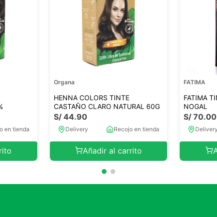
Organa
FATIMA
HENNA COLORS TINTE
FATIMA T
%
CASTAÑO CLARO NATURAL 60G
NOGAL
S/
44
.
90
S/
70
.
00
o en tienda
Delivery
Recojo en tienda
Deliver
rito
Añadir al carrito
A