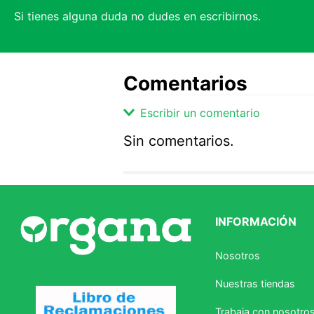
Si tienes alguna duda no dudes en escribirnos.
Comentarios
Escribir un comentario
Sin comentarios.
Agregar comentario
Comentario
INFORMACIÓN
Califique el producto de 1 a 5 
Nosotros
★
★
★
☆
☆
Nuestras tiendas
Su nombre
Trabaja con nosotro