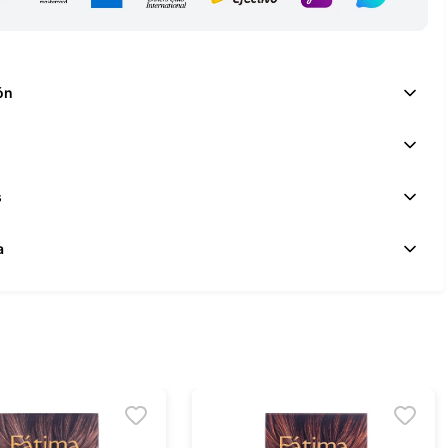
ón
s
a