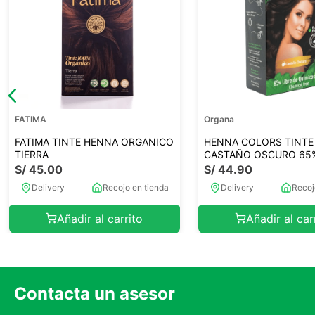
FATIMA
Organa
FATIMA TINTE HENNA ORGANICO
HENNA COLORS TINTE
TIERRA
CASTAÑO OSCURO 65
S/
45
.
00
S/
44
.
90
Delivery
Recojo en tienda
Delivery
Recoj
Añadir al carrito
Añadir al car
Contacta un asesor