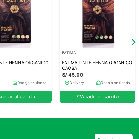
FATIMA
INTE HENNA ORGANICO
FATIMA TINTE HENNA ORGANICO
CAOBA
S/
45
.
00
y
Recojo en tienda
Delivery
Recojo en tienda
ñadir al carrito
Añadir al carrito