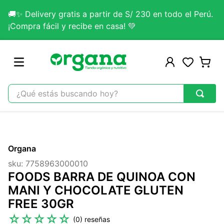
🚚✨ Delivery gratis a partir de S/ 230 en todo el Perú.
¡Compra fácil y recibe en casa! 💚
¿Qué estás buscando hoy?
TÉRMINOS MÁS BUSCADOS
1
.
omega 3
Organa
2
.
citrato magnesio
sku
:
7758963000010
3
.
colageno
FOODS BARRA DE QUINOA CON
4
.
lab nutrition
MANI Y CHOCOLATE GLUTEN
FREE 30GR
5
.
kefir
☆
☆
☆
☆
☆
(
0
)
6
.
glicinato magnesio