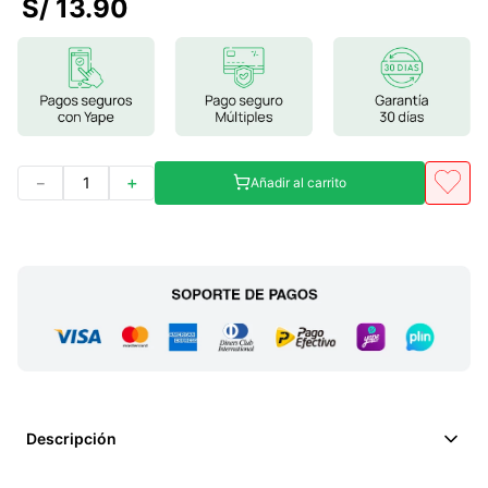
S/
13
.
90
7
.
glicinato magnesio
8
.
magnesio
9
.
melena leon
10
.
proteina
－
＋
Añadir al carrito
Descripción