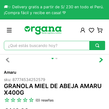
🚚✨ Delivery gratis a partir de S/ 230 en todo el Perú.
¡Compra fácil y recibe en casa! 💚
¿Qué estás buscando hoy?
TÉRMINOS MÁS BUSCADOS
1
.
omega 3
Amaru
2
.
citrato magnesio
sku
:
87774534252579
3
.
colageno
GRANOLA MIEL DE ABEJA AMARU
4
.
kefir
X400G
5
.
lab nutrition
☆
☆
☆
☆
☆
(
0
)
6
.
stevia