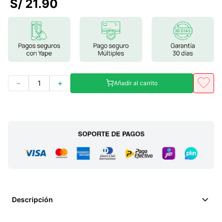
S/
21
.
90
7
.
lab nutrition
8
.
magnesio
9
.
stevia
10
.
proteina
－
＋
Añadir al carrito
Descripción