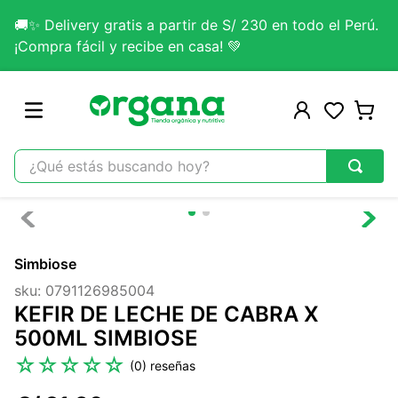
🚚✨ Delivery gratis a partir de S/ 230 en todo el Perú.
¡Compra fácil y recibe en casa! 💚
¿Qué estás buscando hoy?
TÉRMINOS MÁS BUSCADOS
1
.
omega 3
Simbiose
2
.
citrato magnesio
sku
:
0791126985004
3
.
colageno
KEFIR DE LECHE DE CABRA X
4
.
kefir
500ML SIMBIOSE
5
.
glicinato magnesio
☆
☆
☆
☆
☆
(
0
)
6
.
melena leon