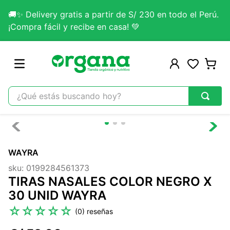
🚚✨ Delivery gratis a partir de S/ 230 en todo el Perú.
¡Compra fácil y recibe en casa! 💚
¿Qué estás buscando hoy?
TÉRMINOS MÁS BUSCADOS
1
.
omega 3
WAYRA
2
.
citrato magnesio
sku
:
0199284561373
3
.
colageno
TIRAS NASALES COLOR NEGRO X
4
.
lab nutrition
30 UNID WAYRA
5
.
kefir
☆
☆
☆
☆
☆
(
0
)
6
.
glicinato magnesio