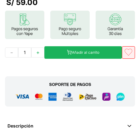
S/
59
.
00
7
.
magnesio
8
.
melena leon
9
.
stevia
10
.
proteina
－
＋
Añadir al carrito
Descripción