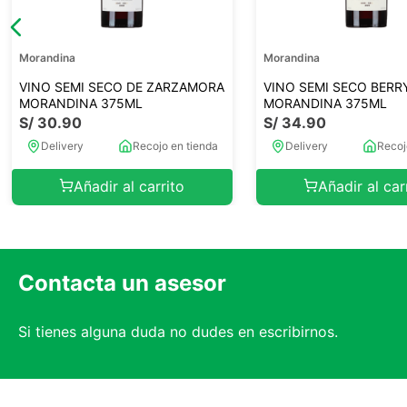
Morandina
Morandina
VINO SEMI SECO DE ZARZAMORA
VINO SEMI SECO BERR
MORANDINA 375ML
MORANDINA 375ML
S/
30
.
90
S/
34
.
90
Delivery
Recojo en tienda
Delivery
Recoj
Añadir al carrito
Añadir al car
Contacta un asesor
Si tienes alguna duda no dudes en escribirnos.