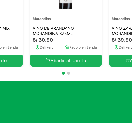
Morandina
Morandina
Y MIX
VINO DE ARANDANO
VINO ZAR
MORANDINA 375ML
MORANDI
S/
30
.
90
S/
39
.
9
o en tienda
Delivery
Recojo en tienda
Deliver
rito
Añadir al carrito
A