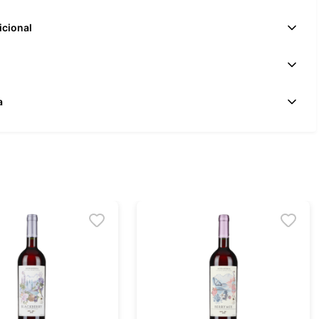
icional
a