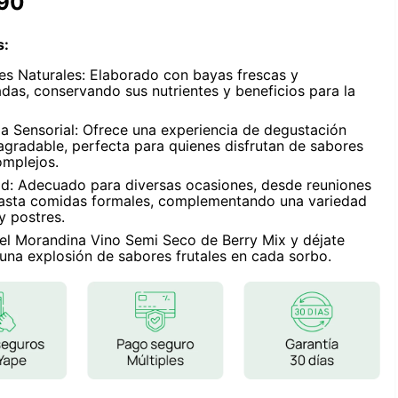
90
Frutos Secos
Frutos Deshidratados
s
:
Ver todo
tes Naturales: Elaborado con bayas frescas y
das, conservando sus nutrientes y beneficios para la
ia Sensorial: Ofrece una experiencia de degustación
 agradable, perfecta para quienes disfrutan de sabores
omplejos.
Mieles
dad: Adecuado para diversas ocasiones, desde reuniones
Mermeladas
hasta comidas formales, complementando una variedad
Ver todo
y postres.
el Morandina Vino Semi Seco de Berry Mix y déjate
 una explosión de sabores frutales en cada sorbo.
Barritas Proteicas
Barritas Energeticas
Barritas Veganas
Barritas Naturales
Ver todo