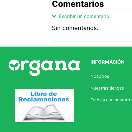
Comentarios
Escribir un comentario
Sin comentarios.
Agregar comentario
Comentario
INFORMACIÓN
Califique el producto de 1 a 5 
Nosotros
★
★
★
☆
☆
Nuestras tiendas
Su nombre
Trabaja con nosotro
Correo electrónico