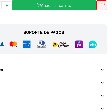
Añadir al carrito
＋
ón
s