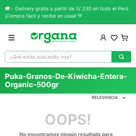
🚚✨ Delivery gratis a partir de S/ 230 en todo el Perú.
¡Compra fácil y recibe en casa! 💚
¿Qué estás buscando hoy?
TÉRMINOS MÁS BUSCADOS
Puka-Granos-De-Kiwicha-Entera-
1
.
omega 3
Organic-500gr
2
.
citrato magnesio
RELEVANCIA
3
.
colageno
4
.
lab nutrition
OOPS!
5
.
kefir
6
.
glicinato magnesio
No encontramos ningún resultado para