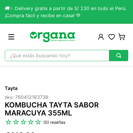
🚚✨ Delivery gratis a partir de S/ 230 en todo el Perú.
¡Compra fácil y recibe en casa! 💚
¿Qué estás buscando hoy?
TÉRMINOS MÁS BUSCADOS
1
.
omega 3
Tayta
2
.
citrato magnesio
sku
:
760412183738
3
.
colageno
KOMBUCHA TAYTA SABOR
4
.
kefir
MARACUYA 355ML
5
.
lab nutrition
☆
☆
☆
☆
☆
(
0
)
6
.
stevia