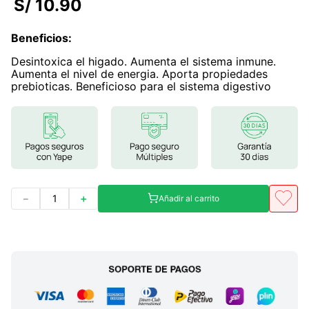
S/
10
.
90
7
.
glicinato magnesio
Beneficios
:
8
.
magnesio
Desintoxica el higado. Aumenta el sistema inmune.
9
.
melena leon
Aumenta el nivel de energia. Aporta propiedades
prebioticas. Beneficioso para el sistema digestivo
10
.
proteina
－
＋
Añadir al carrito