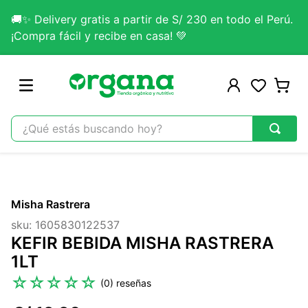
🚚✨ Delivery gratis a partir de S/ 230 en todo el Perú.
¡Compra fácil y recibe en casa! 💚
¿Qué estás buscando hoy?
TÉRMINOS MÁS BUSCADOS
1
.
omega 3
Misha Rastrera
2
.
citrato magnesio
sku
:
1605830122537
3
.
colageno
KEFIR BEBIDA MISHA RASTRERA
4
.
lab nutrition
1LT
5
.
kefir
☆
☆
☆
☆
☆
(
0
)
6
.
glicinato magnesio