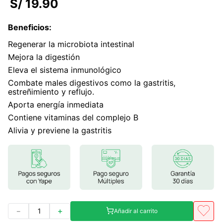
S/
19
.
90
7
.
magnesio
Beneficios
:
8
.
melena leon
Regenerar la microbiota intestinal
9
.
stevia
Mejora la digestión
10
.
proteina
Eleva el sistema inmunológico
Combate males digestivos como la gastritis,
estreñimiento y reflujo.
Aporta energía inmediata
Contiene vitaminas del complejo B
Alivia y previene la gastritis
－
＋
Añadir al carrito