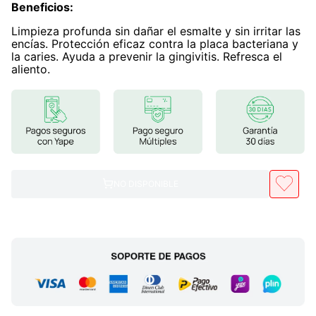
Beneficios
:
7
.
lab nutrition
Limpieza profunda sin dañar el esmalte y sin irritar las
encías. Protección eficaz contra la placa bacteriana y
8
.
magnesio
la caries. Ayuda a prevenir la gingivitis. Refresca el
aliento.
9
.
stevia
10
.
proteina
NO DISPONIBLE