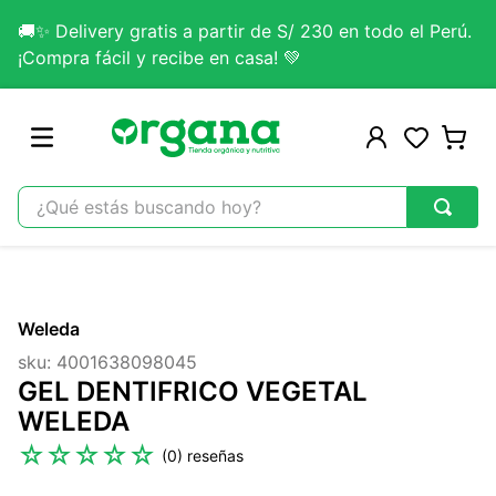
🚚✨ Delivery gratis a partir de S/ 230 en todo el Perú.
¡Compra fácil y recibe en casa! 💚
¿Qué estás buscando hoy?
TÉRMINOS MÁS BUSCADOS
1
.
omega 3
Weleda
2
.
citrato magnesio
sku
:
4001638098045
3
.
colageno
GEL DENTIFRICO VEGETAL
4
.
kefir
WELEDA
5
.
glicinato magnesio
☆
☆
☆
☆
☆
(
0
)
6
.
melena leon