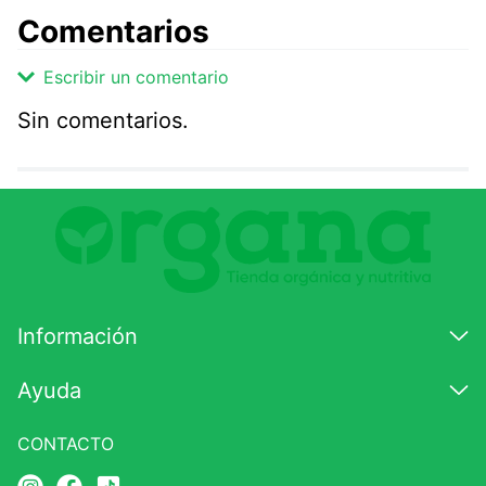
Comentarios
Escribir un comentario
Sin comentarios.
Agregar comentario
Comentario
Califique el producto de 1 a 5 estrellas
★
★
★
☆
☆
Información
Su nombre
Ayuda
CONTACTO
Correo electrónico