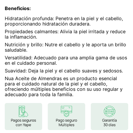
Beneficios
7
.
glicinato magnesio
:
Hidratación profunda: Penetra en la piel y el cabello,
8
.
magnesio
proporcionando hidratación duradera.
9
.
melena leon
Propiedades calmantes: Alivia la piel irritada y reduce
la inflamación.
10
.
proteina
Nutrición y brillo: Nutre el cabello y le aporta un brillo
saludable.
Versatilidad: Adecuado para una amplia gama de usos
en el cuidado personal.
Suavidad: Deja la piel y el cabello suaves y sedosos.
Nua Aceite de Almendras es un producto esencial
para el cuidado natural de la piel y el cabello,
ofreciendo múltiples beneficios con su uso regular y
adecuado para toda la familia.