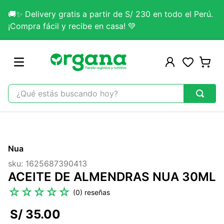
🚚✨ Delivery gratis a partir de S/ 230 en todo el Perú.
¡Compra fácil y recibe en casa! 💚
¿Qué estás buscando hoy?
TÉRMINOS MÁS BUSCADOS
1
.
omega 3
Nua
2
.
citrato magnesio
sku
:
1625687390413
3
.
colageno
ACEITE DE ALMENDRAS NUA 30ML
4
.
kefir
☆
☆
☆
☆
☆
(
0
)
5
.
lab nutrition
S/
35
.
00
6
.
stevia