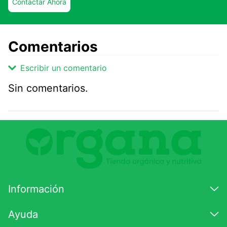
Contactar Ahora
Comentarios
Escribir un comentario
Sin comentarios.
Agregar comentario
Comentario
Califique el producto de 1 a 5 estrellas
★
★
★
☆
☆
Información
Su nombre
Ayuda