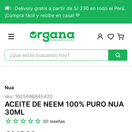
🚚✨ Delivery gratis a partir de S/ 230 en todo el Perú.
¡Compra fácil y recibe en casa! 💚
¿Qué estás buscando hoy?
TÉRMINOS MÁS BUSCADOS
1
.
omega 3
Nua
2
.
citrato magnesio
sku
:
1625696845420
3
.
colageno
ACEITE DE NEEM 100% PURO NUA
4
.
kefir
30ML
5
.
lab nutrition
☆
☆
☆
☆
☆
(
0
)
6
.
stevia