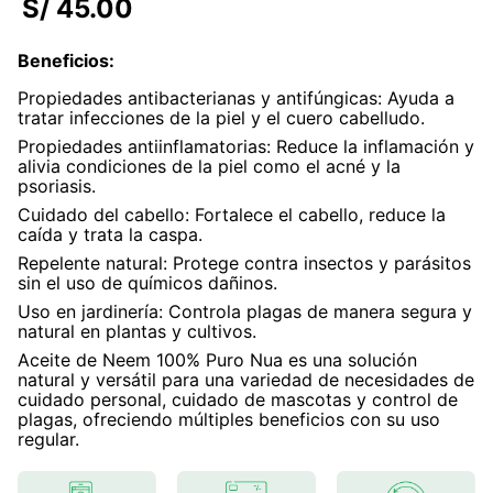
S/
45
.
00
7
.
glicinato magnesio
Beneficios
:
8
.
magnesio
Propiedades antibacterianas y antifúngicas: Ayuda a
9
.
melena leon
tratar infecciones de la piel y el cuero cabelludo.
Propiedades antiinflamatorias: Reduce la inflamación y
10
.
proteina
alivia condiciones de la piel como el acné y la
psoriasis.
Cuidado del cabello: Fortalece el cabello, reduce la
caída y trata la caspa.
Repelente natural: Protege contra insectos y parásitos
sin el uso de químicos dañinos.
Uso en jardinería: Controla plagas de manera segura y
natural en plantas y cultivos.
Aceite de Neem 100% Puro Nua es una solución
natural y versátil para una variedad de necesidades de
cuidado personal, cuidado de mascotas y control de
plagas, ofreciendo múltiples beneficios con su uso
regular.