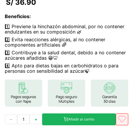
S/
36
.
90
7
.
glicinato magnesio
Beneficios
:
8
.
magnesio
1️⃣ Previene la hinchazón abdominal, por no contener
9
.
melena leon
endulzantes en su composición 🌿
2️⃣ Evita reacciones alérgicas, al no contener
10
.
proteina
componentes artificiales 🌈
3️⃣ Contribuye a la salud dental, debido a no contener
azúcares añadidas 😁🦷
4️⃣ Apto para dietas bajas en carbohidratos o para
personas con sensibilidad al azúcar🍃
－
＋
Añadir al carrito