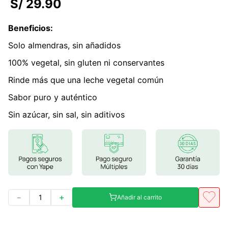
S/
29
.
90
7
.
magnesio
Beneficios
:
8
.
melena leon
Solo almendras, sin añadidos
9
.
stevia
100% vegetal, sin gluten ni conservantes
10
.
proteina
Rinde más que una leche vegetal común
Sabor puro y auténtico
Sin azúcar, sin sal, sin aditivos
－
＋
Añadir al carrito