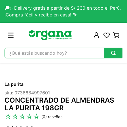
🚚✨ Delivery gratis a partir de S/ 230 en todo el Perú.
¡Compra fácil y recibe en casa! 💚
¿Qué estás buscando hoy?
TÉRMINOS MÁS BUSCADOS
1
.
omega 3
La purita
2
.
citrato magnesio
sku
:
0736684997601
3
.
colageno
CONCENTRADO DE ALMENDRAS
4
.
lab nutrition
LA PURITA 198GR
5
.
kefir
☆
☆
☆
☆
☆
(
0
)
6
.
glicinato magnesio