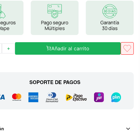
Frutos Secos
Frutos Deshidratados
Ver todo
Añadir al carrito
＋
Mieles
Mermeladas
Ver todo
Barritas Proteicas
Barritas Energeticas
Barritas Veganas
ón
Barritas Naturales
Ver todo