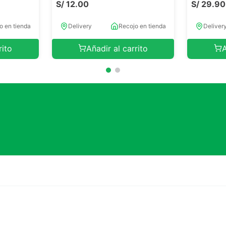
S/
12
.
00
S/
29
.
90
o en tienda
Delivery
Recojo en tienda
Deliver
rito
Añadir al carrito
A